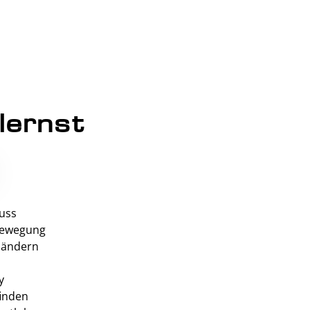
lernst
huss
Bewegung
 ändern
y
inden